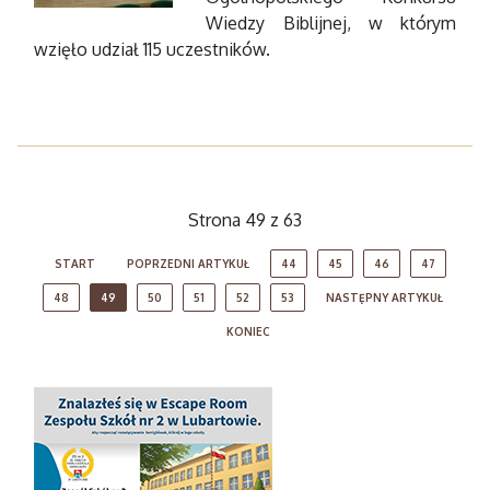
Wiedzy Biblijnej, w którym
wzięło udział 115 uczestników.
Strona 49 z 63
START
POPRZEDNI ARTYKUŁ
44
45
46
47
48
49
50
51
52
53
NASTĘPNY ARTYKUŁ
KONIEC