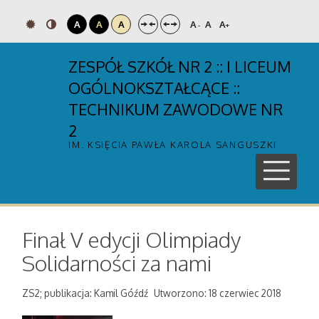
A
A
A
A
A
A
-
+
ZESPÓŁ SZKÓŁ NR 2 :: I LICEUM
OGÓLNOKSZTAŁCĄCE ::
TECHNIKUM ZAWODOWE NR
2
IM. KSIĘCIA PAWŁA KAROLA SANGUSZKI
Finał V edycji Olimpiady
Solidarności za nami
ZS2; publikacja: Kamil Góźdź
Utworzono: 18 czerwiec 2018