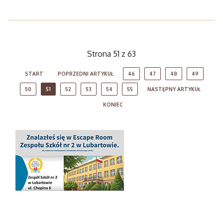
Strona 51 z 63
START
POPRZEDNI ARTYKUŁ
46
47
48
49
50
51
52
53
54
55
NASTĘPNY ARTYKUŁ
KONIEC