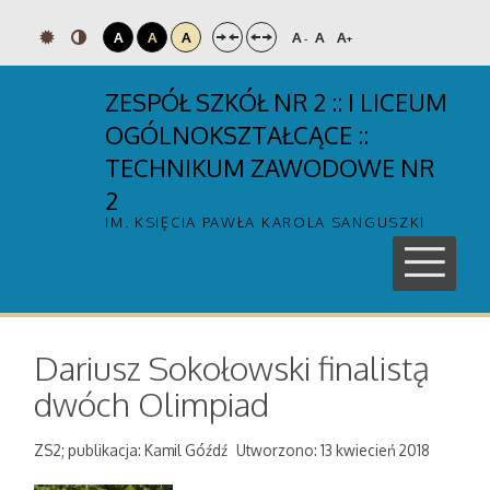
A
A
A
A
A
A
-
+
ZESPÓŁ SZKÓŁ NR 2 :: I LICEUM
OGÓLNOKSZTAŁCĄCE ::
TECHNIKUM ZAWODOWE NR
2
IM. KSIĘCIA PAWŁA KAROLA SANGUSZKI
Dariusz Sokołowski finalistą
dwóch Olimpiad
ZS2; publikacja: Kamil Góźdź
Utworzono: 13 kwiecień 2018