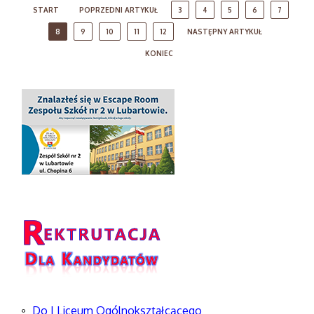
START
POPRZEDNI ARTYKUŁ
3
4
5
6
7
8
9
10
11
12
NASTĘPNY ARTYKUŁ
KONIEC
Do I Liceum Ogólnokształcącego