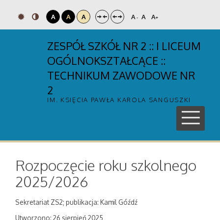
A
A
A
A
A
A
-
+
ZESPÓŁ SZKÓŁ NR 2 :: I LICEUM
OGÓLNOKSZTAŁCĄCE ::
TECHNIKUM ZAWODOWE NR
2
IM. KSIĘCIA PAWŁA KAROLA SANGUSZKI
Rozpoczęcie roku szkolnego
2025/2026
Sekretariat ZS2; publikacja: Kamil Góźdź
Utworzono: 26 sierpień 2025