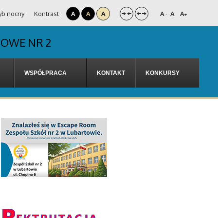
yb nocny
Kontrast
A
A
A
A
A
A
-
+
DOWE NR 2
WSPÓŁPRACA
KONTAKT
KONKURSY