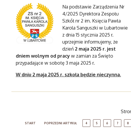
Na podstawie Zarządzenia Nr
4/2025 Dyrektora Zespołu
Szkół nr 2 im. Księcia Pawła
Karola Sanguszki w Lubartowie
z dnia 15 stycznia 2025 r.
uprzejmie informujemy, że
dzień
2 maja 2025 r. jest
dniem wolnym od pracy
w zamian za Święto
przypadające w sobotę 3 maja 2025 r.
W dniu 2 maja 2025 r. szkoła będzie nieczynna.
Stro
START
POPRZEDNI ARTYKUŁ
4
5
6
7
8