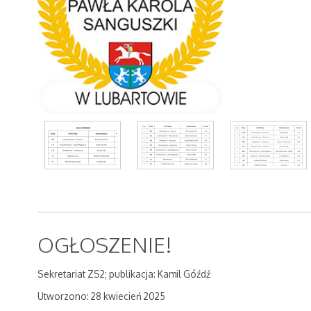
AdmirorGallery 5.2.0
, author/s
Vasiljevski
&
Kekeljevic
.
OGŁOSZENIE!
Sekretariat ZS2; publikacja: Kamil Góźdź
Utworzono: 28 kwiecień 2025