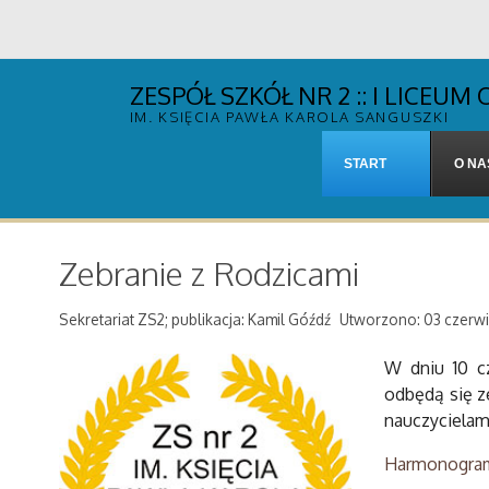
ZESPÓŁ SZKÓŁ NR 2 :: I LICE
IM. KSIĘCIA PAWŁA KAROLA SANGUSZKI
START
O NA
Zebranie z Rodzicami
Sekretariat ZS2; publikacja: Kamil Góźdź
Utworzono: 03 czerw
W dniu 10 c
odbędą się z
nauczycielam
Harmonogram