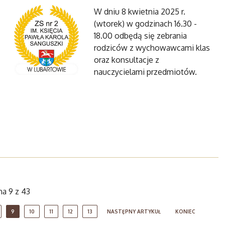
W dniu 8 kwietnia 2025 r.
(wtorek) w godzinach 16.30 -
18.00 odbędą się zebrania
rodziców z wychowawcami klas
oraz konsultacje z
nauczycielami przedmiotów.
na 9 z 43
9
10
11
12
13
NASTĘPNY ARTYKUŁ
KONIEC