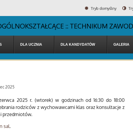
Tryb domyślny
Tr
UM OGÓLNOKSZTAŁCĄCE :: TECHNIKUM ZAWO
S
DLA UCZNIA
DLA KANDYDATÓW
GALERIA
iec 2025
zerwca 2025 r. (wtorek) w godzinach od 16:30 do 18:00
ebrania rodziców z wychowawcami klas oraz konsultacje z
i przedmiotów.
 sal
.