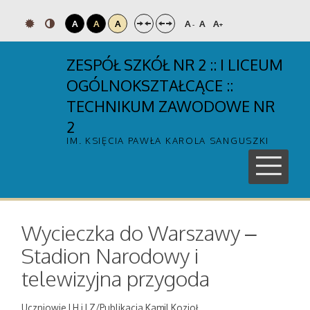
A
A
A
A
A
A
-
+
ZESPÓŁ SZKÓŁ NR 2 :: I LICEUM
OGÓLNOKSZTAŁCĄCE ::
TECHNIKUM ZAWODOWE NR
2
IM. KSIĘCIA PAWŁA KAROLA SANGUSZKI
Wycieczka do Warszawy –
Stadion Narodowy i
telewizyjna przygoda
Uczniowie I H i I Z/Publikacja Kamil Kozioł