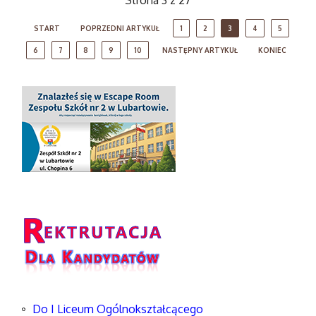
Strona 3 z 27
START
POPRZEDNI ARTYKUŁ
1
2
3
4
5
6
7
8
9
10
NASTĘPNY ARTYKUŁ
KONIEC
Do I Liceum Ogólnokształcącego