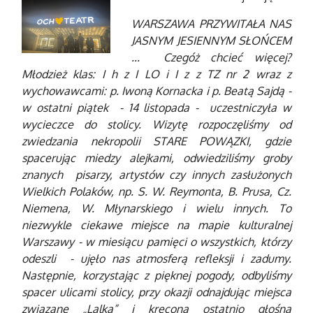
WARSZAWA PRZYWITAŁA NAS
JASNYM JESIENNYM SŁOŃCEM
... Czegóż chcieć więcej?
Młodzież klas: I h z I LO i I z z TZ nr 2 wraz z
wychowawcami: p. Iwoną Kornacka i p. Beatą Sajdą -
w ostatni piątek - 14 listopada - uczestniczyła w
wycieczce do stolicy. Wizytę rozpoczęliśmy od
zwiedzania nekropolii STARE POWĄZKI, gdzie
spacerując miedzy alejkami, odwiedziliśmy groby
znanych pisarzy, artystów czy innych zasłużonych
Wielkich Polaków, np. S. W. Reymonta, B. Prusa, Cz.
Niemena, W. Młynarskiego i wielu innych. To
niezwykle ciekawe miejsce na mapie kulturalnej
Warszawy - w miesiącu pamięci o wszystkich, którzy
odeszli - ujęło nas atmosferą refleksji i zadumy.
Następnie, korzystając z pięknej pogody, odbyliśmy
spacer ulicami stolicy, przy okazji odnajdując miejsca
związane „Lalką” i kręconą ostatnio głośną