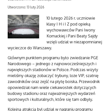
Utworzono: 13 luty 2026
10 lutego 2026 r. uczniowie
klasy I H i I Z pod opieką
wychowawców Pani Iwony
Kornackiej i Pani Beaty Sajdy
wzięli udział w niezapomnianej
wycieczce do Warszawy.
Głównym punktem programu było zwiedzanie PGE
Narodowego – jednego z najnowocześniejszych i
największych stadionów w Polsce. Podczas wizyty
mieliśmy okazję zobaczyć trybuny, loże VIP, szatnię
zawodników oraz zejść na płytę boiska. Przewodnik
opowiedział nam wiele ciekawostek dotyczących
budowy stadionu oraz najważniejszych wydarzeń
sportowych i kulturalnych, które się tam odbyły.
Kolejną atrakcją był udział w nagraniu programu