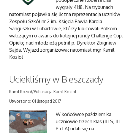
podopieczne Roberta Lisa
wygrały 41:18. Na trybunach
natomiast pojawiła się liczna reprezentacja uczniów
Zespołu Szkół nr 2 im. Księcia Pawła Karola
Sanguszki w Lubartowie, którzy kibicowali Polkom
walczącym o awans do kolejnej rundy Challenge Cup.
Opiekę nad młodzieżą pełnił p. Dyrektor Zbigniew
Sajda. Wyjazd zorganizował natomiast mgr Kamil
Kozioł
Uciekliśmy w Bieszczady
Kamil Kozioł/Publikacja Kamil Kozioł
Utworzono: 01 listopad 2017
W końcówce października
uczniowie trzech klas (III S, III
P i I A) udali się na