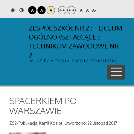
A
A
A
A
A
A
-
+
ZESPÓŁ SZKÓŁ NR 2 :: I LICEUM
OGÓLNOKSZTAŁCĄCE ::
TECHNIKUM ZAWODOWE NR
2
IM. KSIĘCIA PAWŁA KAROLA SANGUSZKI
SPACERKIEM PO
WARSZAWIE
ZS2/Publikacja: Kamil Kozioł
Utworzono: 22 listopad 2017