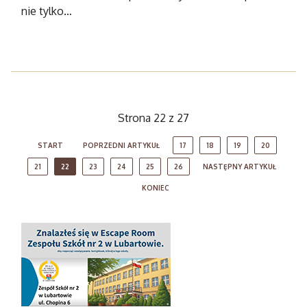
nie tylko…
Strona 22 z 27
START
POPRZEDNI ARTYKUŁ
17
18
19
20
21
22
23
24
25
26
NASTĘPNY ARTYKUŁ
KONIEC