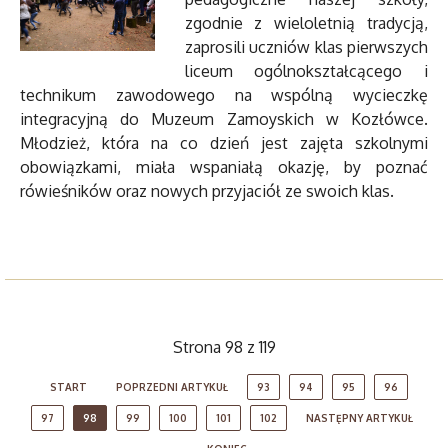
zgodnie z wieloletnią tradycją,
zaprosili uczniów klas pierwszych
liceum ogólnokształcącego i
technikum zawodowego na wspólną wycieczkę
integracyjną do Muzeum Zamoyskich w Kozłówce.
Młodzież, która na co dzień jest zajęta szkolnymi
obowiązkami, miała wspaniałą okazję, by poznać
rówieśników oraz nowych przyjaciół ze swoich klas.
Strona 98 z 119
START
POPRZEDNI ARTYKUŁ
93
94
95
96
97
98
99
100
101
102
NASTĘPNY ARTYKUŁ