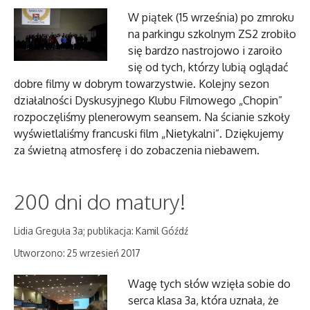
W piątek (15 września) po zmroku
na parkingu szkolnym ZS2 zrobiło
się bardzo nastrojowo i zaroiło
się od tych, którzy lubią oglądać
dobre filmy w dobrym towarzystwie. Kolejny sezon
działalności Dyskusyjnego Klubu Filmowego „Chopin”
rozpoczęliśmy plenerowym seansem. Na ścianie szkoły
wyświetlaliśmy francuski film „Nietykalni”. Dziękujemy
za świetną atmosferę i do zobaczenia niebawem.
200 dni do matury!
Lidia Greguła 3a; publikacja: Kamil Góźdź
Utworzono: 25 wrzesień 2017
Wagę tych słów wzięła sobie do
serca klasa 3a, która uznała, że