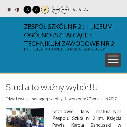
A
A
A
A
A
A
-
+
ZESPÓŁ SZKÓŁ NR 2 :: I LICEUM
OGÓLNOKSZTAŁCĄCE ::
TECHNIKUM ZAWODOWE NR 2
IM. KSIĘCIA PAWŁA KAROLA SANGUSZKI
Studia to ważny wybór!!!
Edyta Lewtak - pedagog szkolny
Utworzono: 27 wrzesień 2017
Uczniowie klas maturalnych
Zespołu Szkół nr 2 im. Księcia
Pawła Karola Sanguszki w