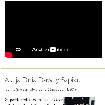
Akcja Dnia Dawcy Szpiku
Joanna Gryczan
Utworzono: 26 październik 2016
21 października w naszej szkole