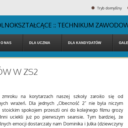
Tryb domyślny
OGÓLNOKSZTAŁCĄCE :: TECHNIKUM ZAWODOW
O NAS
DLA UCZNIA
DLA KANDYDATÓW
GALE
RÓW W ZS2
zmroku na korytarzach naszej szkoły zaroiło się od
nych wrażeń. Dla jednych „Obecność 2” nie była niczym
e stoickim spokojem przeszli oni do kolejnego filmu grozy
Inni uciekli już po pierwszym seansie. Tym bardziej, że
lnych emocji dostarczały nam Dominika i Julka (dziewczyny