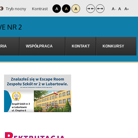
Tryb nocny
Kontrast
A
A
A
A
A
A
-
+
E NR 2
RIA
WSPÓŁPRACA
KONTAKT
KONKURSY