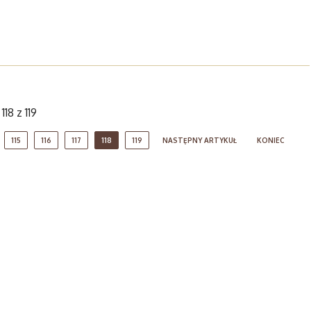
118 z 119
115
116
117
118
119
NASTĘPNY ARTYKUŁ
KONIEC