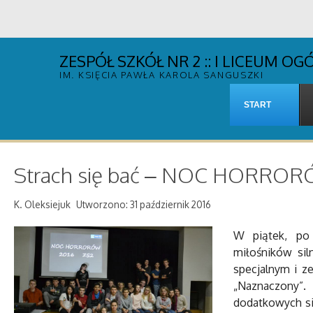
ZESPÓŁ SZKÓŁ NR 2 :: I LICEUM 
IM. KSIĘCIA PAWŁA KAROLA SANGUSZKI
START
Strach się bać – NOC HORRO
K. Oleksiejuk
Utworzono: 31 październik 2016
W piątek, po 
miłośników sil
specjalnym i z
„Naznaczony”. 
dodatkowych si