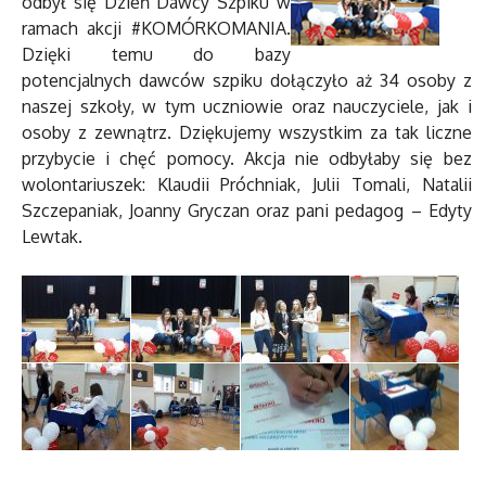
odbył się Dzień Dawcy Szpiku w
ramach akcji #KOMÓRKOMANIA.
Dzięki temu do bazy
potencjalnych dawców szpiku dołączyło aż 34 osoby z
naszej szkoły, w tym uczniowie oraz nauczyciele, jak i
osoby z zewnątrz. Dziękujemy wszystkim za tak liczne
przybycie i chęć pomocy. Akcja nie odbyłaby się bez
wolontariuszek: Klaudii Próchniak, Julii Tomali, Natalii
Szczepaniak, Joanny Gryczan oraz pani pedagog – Edyty
Lewtak.