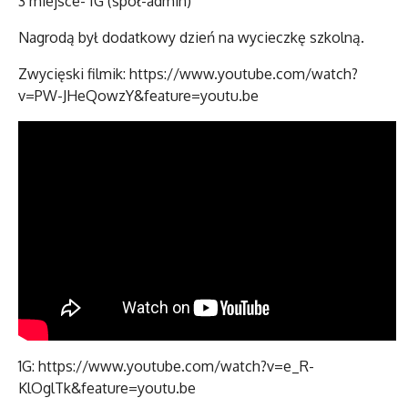
3 miejsce- IG (społ-admin)
Nagrodą był dodatkowy dzień na wycieczkę szkolną.
Zwycięski filmik: https://www.youtube.com/watch?
v=PW-JHeQowzY&feature=youtu.be
1G: https://www.youtube.com/watch?v=e_R-
KlOglTk&feature=youtu.be