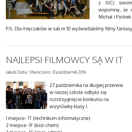
z IIIC) swoim
wspomnę, że o 
Michał i Piotrek
P.S. Dla mięczaków w sali nr 10 wyświetlaliśmy filmy fanta
NAJLEPSI FILMOWCY SĄ W IT
Jakub Duba
Utworzono: 31 październik 2016
27 października na długiej przerwie
w naszej szkole odbyło się
rozstrzygnięcie konkursu na
wizytówkę klasy I.
1 miejsce- 1T (technikum informatyczne)
2 miejsce- 1F (biol-chem)