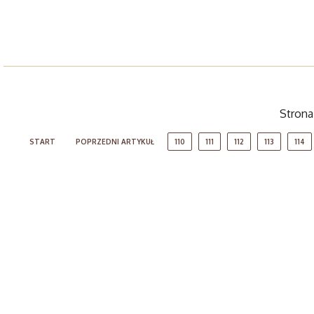
Strona 
START
POPRZEDNI ARTYKUŁ
110
111
112
113
114