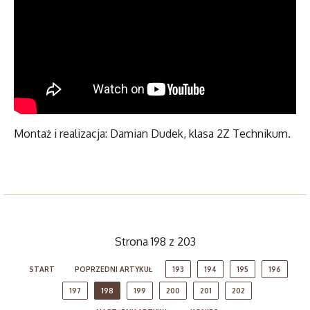
Montaż i realizacja: Damian Dudek, klasa 2Z Technikum.
Strona 198 z 203
START
POPRZEDNI ARTYKUŁ
193
194
195
196
197
198
199
200
201
202