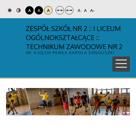
A
A
A
A
A
A
-
+
ZESPÓŁ SZKÓŁ NR 2 :: I LICEUM
OGÓLNOKSZTAŁCĄCE ::
TECHNIKUM ZAWODOWE NR 2
IM. KSIĘCIA PAWŁA KAROLA SANGUSZKI