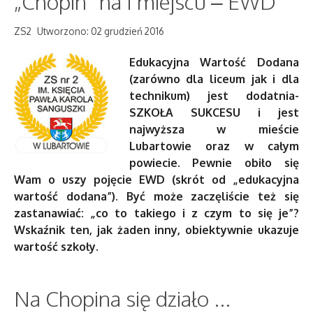
„Chopin” na I miejscu – EWD
ZS2
Utworzono: 02 grudzień 2016
Edukacyjna Wartość Dodana
(zarówno dla liceum jak i dla
technikum) jest dodatnia-
SZKOŁA SUKCESU i jest
najwyższa w mieście
Lubartowie oraz w całym
powiecie. Pewnie obiło się
Wam o uszy pojęcie EWD (skrót od „edukacyjna
wartość dodana”). Być może zaczęliście też się
zastanawiać: „co to takiego i z czym to się je”?
Wskaźnik ten, jak żaden inny, obiektywnie ukazuje
wartość szkoły
.
Na Chopina się działo ...