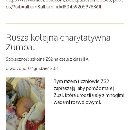
os/?tab=album&album_id=1804592059788611
Rusza kolejna charytatywna
Zumba!
Społeczność szkolna ZS2 na czele z klasą II A
Utworzono: 02 grudzień 2016
Tym razem uczniowie ZS2
zapraszają, aby pomóc małej
Zuzi, która urodziła się z mnogimi
wadami rozwojowymi.