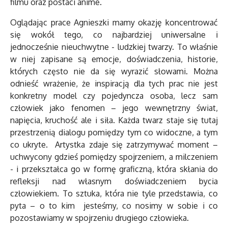
filmu oraz postaci anime.
Oglądając prace Agnieszki mamy okazję koncentrować
się wokół tego, co najbardziej uniwersalne i
jednocześnie nieuchwytne - ludzkiej twarzy. To właśnie
w niej zapisane są emocje, doświadczenia, historie,
których często nie da się wyrazić słowami. Można
odnieść wrażenie, że inspiracją dla tych prac nie jest
konkretny model czy pojedyncza osoba, lecz sam
człowiek jako fenomen – jego wewnętrzny świat,
napięcia, kruchość ale i siła. Każda twarz staje się tutaj
przestrzenią dialogu pomiędzy tym co widoczne, a tym
co ukryte. Artystka zdaje się zatrzymywać moment –
uchwycony gdzieś pomiędzy spojrzeniem, a milczeniem
- i przekształca go w formę graficzną, która skłania do
refleksji nad własnym doświadczeniem bycia
człowiekiem. To sztuka, która nie tyle przedstawia, co
pyta – o to kim jesteśmy, co nosimy w sobie i co
pozostawiamy w spojrzeniu drugiego człowieka.