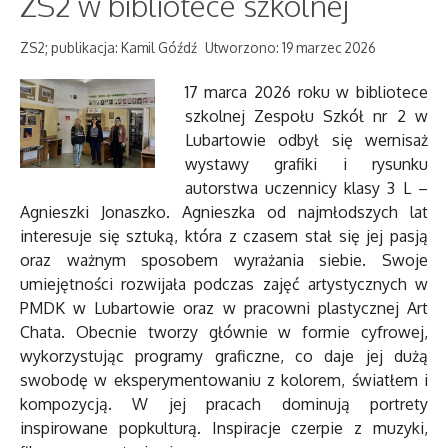
ZS2 w bibliotece szkolnej
ZS2; publikacja: Kamil Góźdź
Utworzono: 19 marzec 2026
17 marca 2026 roku w bibliotece
szkolnej Zespołu Szkół nr 2 w
Lubartowie odbył się wernisaż
wystawy grafiki i rysunku
autorstwa uczennicy klasy 3 L –
Agnieszki Jonaszko. Agnieszka od najmłodszych lat
interesuje się sztuką, która z czasem stał się jej pasją
oraz ważnym sposobem wyrażania siebie. Swoje
umiejętności rozwijała podczas zajęć artystycznych w
PMDK w Lubartowie oraz w pracowni plastycznej Art
Chata. Obecnie tworzy głównie w formie cyfrowej,
wykorzystując programy graficzne, co daje jej dużą
swobodę w eksperymentowaniu z kolorem, światłem i
kompozycją. W jej pracach dominują portrety
inspirowane popkulturą. Inspiracje czerpie z muzyki,