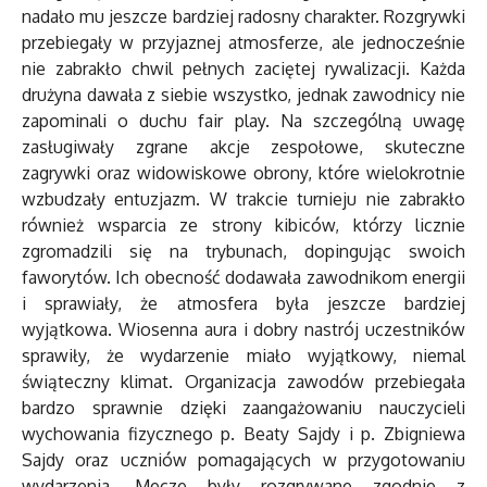
nadało mu jeszcze bardziej radosny charakter. Rozgrywki
przebiegały w przyjaznej atmosferze, ale jednocześnie
nie zabrakło chwil pełnych zaciętej rywalizacji. Każda
drużyna dawała z siebie wszystko, jednak zawodnicy nie
zapominali o duchu fair play. Na szczególną uwagę
zasługiwały zgrane akcje zespołowe, skuteczne
zagrywki oraz widowiskowe obrony, które wielokrotnie
wzbudzały entuzjazm. W trakcie turnieju nie zabrakło
również wsparcia ze strony kibiców, którzy licznie
zgromadzili się na trybunach, dopingując swoich
faworytów. Ich obecność dodawała zawodnikom energii
i sprawiały, że atmosfera była jeszcze bardziej
wyjątkowa. Wiosenna aura i dobry nastrój uczestników
sprawiły, że wydarzenie miało wyjątkowy, niemal
świąteczny klimat. Organizacja zawodów przebiegała
bardzo sprawnie dzięki zaangażowaniu nauczycieli
wychowania fizycznego p. Beaty Sajdy i p. Zbigniewa
Sajdy oraz uczniów pomagających w przygotowaniu
wydarzenia. Mecze były rozgrywane zgodnie z