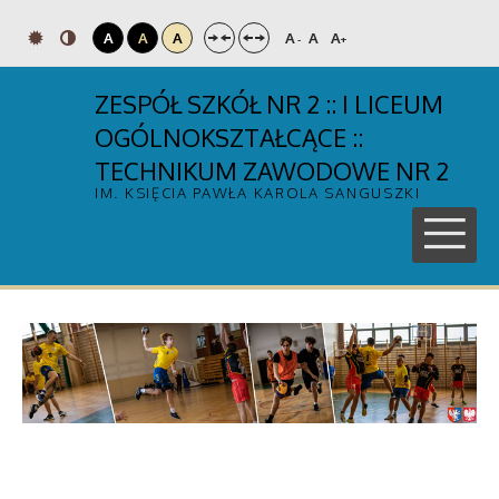
A
A
A
A
A
A
-
+
ZESPÓŁ SZKÓŁ NR 2 :: I LICEUM
OGÓLNOKSZTAŁCĄCE ::
TECHNIKUM ZAWODOWE NR 2
IM. KSIĘCIA PAWŁA KAROLA SANGUSZKI