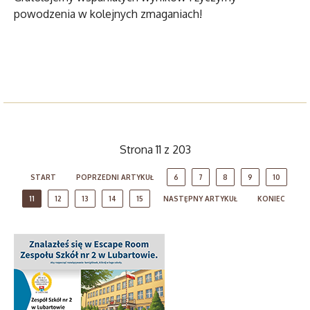
powodzenia w kolejnych zmaganiach!
Strona 11 z 203
START
POPRZEDNI ARTYKUŁ
6
7
8
9
10
11
12
13
14
15
NASTĘPNY ARTYKUŁ
KONIEC