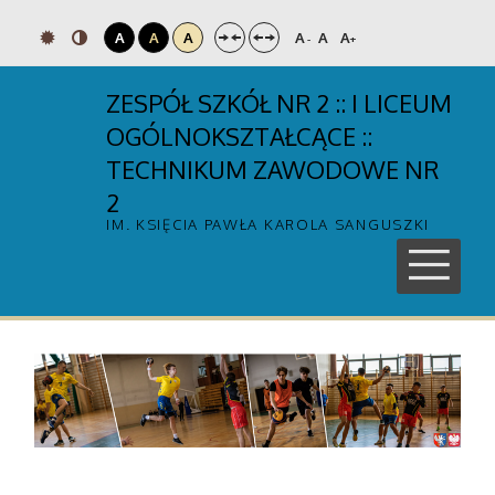
A
A
A
A
A
A
-
+
ZESPÓŁ SZKÓŁ NR 2 :: I LICEUM
OGÓLNOKSZTAŁCĄCE ::
TECHNIKUM ZAWODOWE NR
2
IM. KSIĘCIA PAWŁA KAROLA SANGUSZKI