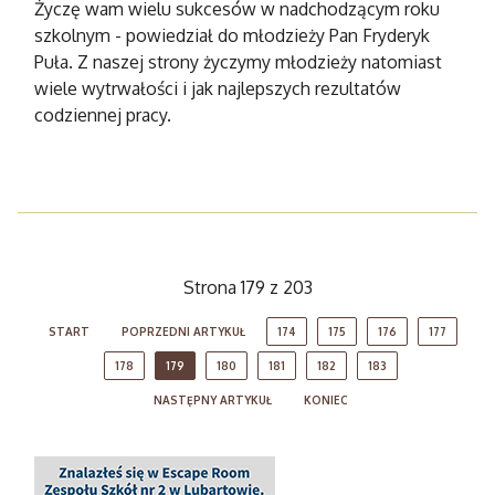
Życzę wam wielu sukcesów w nadchodzącym roku
szkolnym - powiedział do młodzieży Pan Fryderyk
Puła. Z naszej strony życzymy młodzieży natomiast
wiele wytrwałości i jak najlepszych rezultatów
codziennej pracy.
Strona 179 z 203
START
POPRZEDNI ARTYKUŁ
174
175
176
177
178
179
180
181
182
183
NASTĘPNY ARTYKUŁ
KONIEC