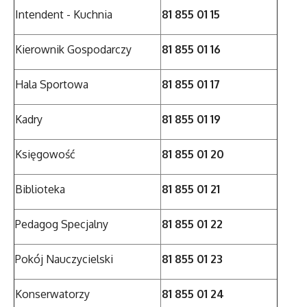
Intendent - Kuchnia
81 855 01 15
Kierownik Gospodarczy
81 855 01 16
Hala Sportowa
81 855 01 17
Kadry
81 855 01 19
Księgowość
81 855 01 20
Biblioteka
81 855 01 21
Pedagog Specjalny
81 855 01 22
Pokój Nauczycielski
81 855 01 23
Konserwatorzy
81 855 01 24