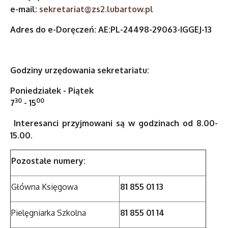
e-mail:
sekretariat@zs2.lubartow.pl
Adres do e-Doręczeń: AE:PL-24498-29063-IGGEJ-13
Godziny urzędowania sekretariatu:
Poniedziałek - Piątek
30
00
7
- 15
Interesanci przyjmowani są w godzinach od 8.00-
15.00.
Pozostałe numery:
Główna Księgowa
81 855 01 13
Pielęgniarka Szkolna
81 855 01 14