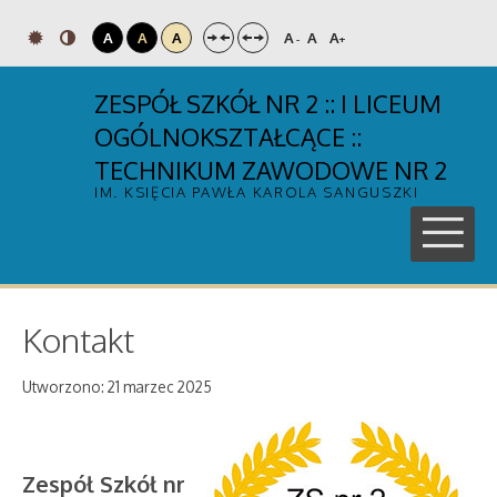
A
A
A
A
A
A
-
+
ZESPÓŁ SZKÓŁ NR 2 :: I LICEUM
OGÓLNOKSZTAŁCĄCE ::
TECHNIKUM ZAWODOWE NR 2
IM. KSIĘCIA PAWŁA KAROLA SANGUSZKI
Kontakt
Utworzono: 21 marzec 2025
Zespół Szkół nr