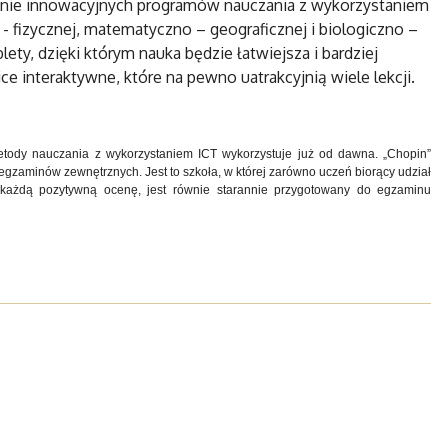
ożenie innowacyjnych programów nauczania z wykorzystaniem
- fizycznej, matematyczno – geograficznej i biologiczno –
ty, dzięki którym nauka będzie łatwiejsza i bardziej
 interaktywne, które na pewno uatrakcyjnią wiele lekcji.
etody nauczania z wykorzystaniem ICT wykorzystuje już od dawna. „Chopin”
egzaminów zewnętrznych. Jest to szkoła, w której zarówno uczeń biorący udział
 każdą pozytywną ocenę, jest równie starannie przygotowany do egzaminu