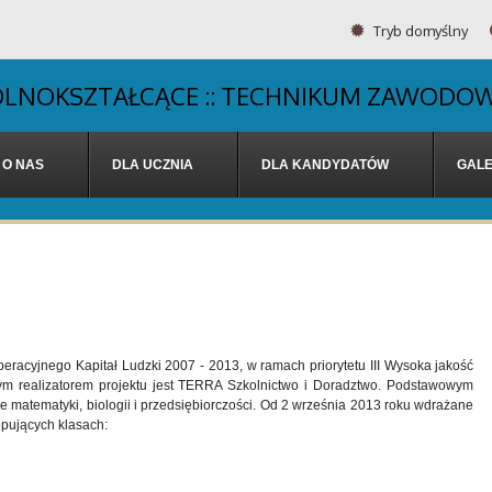
Tryb domyślny
OGÓLNOKSZTAŁCĄCE :: TECHNIKUM ZAWODOW
O NAS
DLA UCZNIA
DLA KANDYDATÓW
GALE
eracyjnego Kapitał Ludzki 2007 - 2013, w ramach priorytetu III Wysoka jakość
ym realizatorem projektu jest TERRA Szkolnictwo i Doradztwo. Podstawowym
ie matematyki, biologii i przedsiębiorczości. Od 2 września 2013 roku wdrażane
pujących klasach: