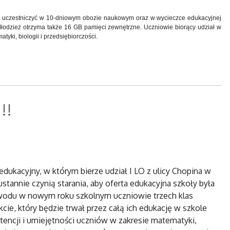
dzie uczestniczyć w 10-dniowym obozie naukowym oraz w wycieczce edukacyjnej
dzież otrzyma także 16 GB pamięci zewnętrzne. Uczniowie biorący udział w
yki, biologii i przedsiębiorczości.
!!
edukacyjny, w którym bierze udział I LO z ulicy Chopina w
ustannie czynią starania, aby oferta edukacyjna szkoły była
powodu w nowym roku szkolnym uczniowie trzech klas
ie, który będzie trwał przez całą ich edukację w szkole
tencji i umiejętności uczniów w zakresie matematyki,