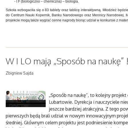
- I F (biologiczno – chemiczna) – biologia.
Szkoła wzbogaciła się o 83 tablety oraz tablicę interaktywną. Młodzież bę
do Centrum Nauki Kopernik, Banku Narodowego oraz Mennicy Narodowej. Mło
projekcie mogą także wygrać cenne nagrody biorąc udział w konkursie z matemat
W I LO mają „Sposób na naukę” !
Zbigniew Sajda
„Sposób na naukę”, to kolejny projekt 
Lubartowie. Dyrekcja i nauczyciele nie
jeszcze bardziej atrakcyjna. Z tego 
pierwszych będą brali udział w nowym innowacyjnym projekc
średniej. Głównym celem projektu jest podniesienie kompe