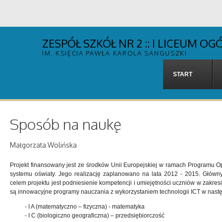
ZESPÓŁ SZKÓŁ NR 2 :: I LICEUM 
IM. KSIĘCIA PAWŁA KAROLA SANGUSZKI
START
Sposób na naukę
Małgorzata Wolińska
Projekt finansowany jest ze środków Unii Europejskiej w ramach Programu Op
systemu oświaty. Jego realizację zaplanowano na lata 2012 - 2015. Główn
celem projektu jest podniesienie kompetencji i umiejętności uczniów w zakres
są innowacyjne programy nauczania z wykorzystaniem technologii ICT w nastę
- I A (matematyczno – fizyczna) - matematyka
- I C (biologiczno geograficzna) – przedsiębiorczość