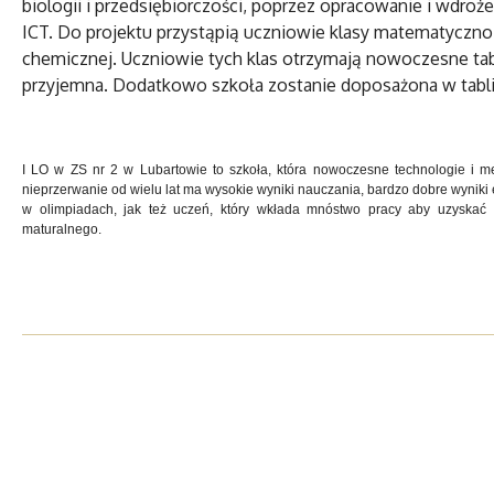
biologii i przedsiębiorczości, poprzez opracowanie i wdr
ICT. Do projektu przystąpią uczniowie klasy matematyczno 
chemicznej. Uczniowie tych klas otrzymają nowoczesne table
przyjemna. Dodatkowo szkoła zostanie doposażona w tablice
I LO w ZS nr 2 w Lubartowie to szkoła, która nowoczesne technologie i m
nieprzerwanie od wielu lat ma wysokie wyniki nauczania, bardzo dobre wyniki 
w olimpiadach, jak też uczeń, który wkłada mnóstwo pracy aby uzyskać
maturalnego.