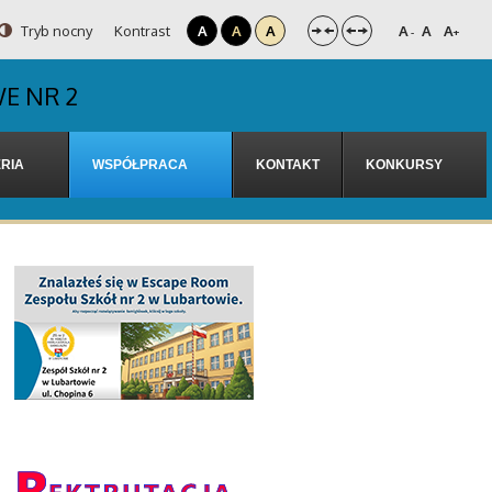
Tryb nocny
Kontrast
A
A
A
A
A
A
-
+
E NR 2
RIA
WSPÓŁPRACA
KONTAKT
KONKURSY