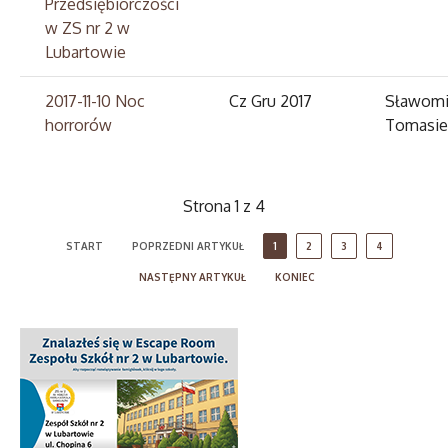
Przedsiębiorczości
w ZS nr 2 w
Lubartowie
2017-11-10 Noc
Cz Gru 2017
Sławomi
horrorów
Tomasie
Strona 1 z 4
START
POPRZEDNI ARTYKUŁ
1
2
3
4
NASTĘPNY ARTYKUŁ
KONIEC