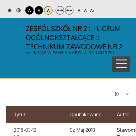
A
A
A
A
A
A
-
+
ZESPÓŁ SZKÓŁ NR 2 :: I LICEUM
OGÓLNOKSZTAŁCĄCE ::
TECHNIKUM ZAWODOWE NR 2
IM. KSIĘCIA PAWŁA KAROLA SANGUSZKI
Tytuł
Opublikowano
Autor
2018-03-12
Cz Maj 2018
Sławomi