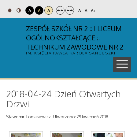
A
A
A
A
A
A
-
+
ZESPÓŁ SZKÓŁ NR 2 :: I LICEUM
OGÓLNOKSZTAŁCĄCE ::
TECHNIKUM ZAWODOWE NR 2
IM. KSIĘCIA PAWŁA KAROLA SANGUSZKI
2018-04-24 Dzień Otwartych
Drzwi
Sławomir Tomasiewicz
Utworzono: 29 kwiecień 2018