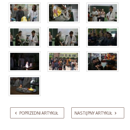
AdmirorGallery 5.2.0
, author/s
Vasiljevski
&
Kekeljevic
.
POPRZEDNI ARTYKUŁ
NASTĘPNY ARTYKUŁ