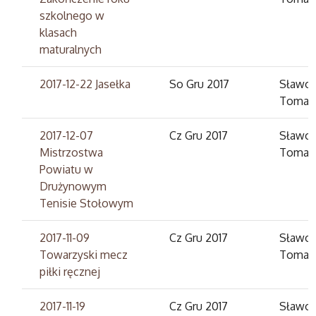
szkolnego w
klasach
maturalnych
2017-12-22 Jasełka
So Gru 2017
Sławom
Tomas
2017-12-07
Cz Gru 2017
Sławom
Mistrzostwa
Tomas
Powiatu w
Drużynowym
Tenisie Stołowym
2017-11-09
Cz Gru 2017
Sławom
Towarzyski mecz
Tomas
piłki ręcznej
2017-11-19
Cz Gru 2017
Sławom