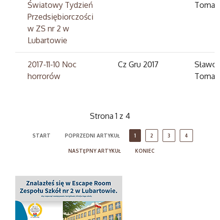
Światowy Tydzień
Tomas
Przedsiębiorczości
w ZS nr 2 w
Lubartowie
2017-11-10 Noc
Cz Gru 2017
Sławom
horrorów
Tomas
Strona 1 z 4
START
POPRZEDNI ARTYKUŁ
1
2
3
4
NASTĘPNY ARTYKUŁ
KONIEC