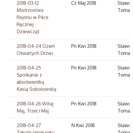
2018-03-12
Cz Maj 2018
Sławom
Mistrzostwa
Tomas
Rejonu w Piłce
Ręcznej
Dziewcząt
2018-04-24 Dzień
Pn Kwi 2018
Sławom
Otwartych Drzwi
Tomas
2018-04-25
Pn Kwi 2018
Sławom
Spotkanie z
Tomas
absolwentką
Kasią Sokołowską
2018-04-26 Witaj
Pn Kwi 2018
Sławom
Maj, Trzeci Maj
Tomas
2018-04-27
N Kwi 2018
Sławom
Zakończenie roku
Tomas