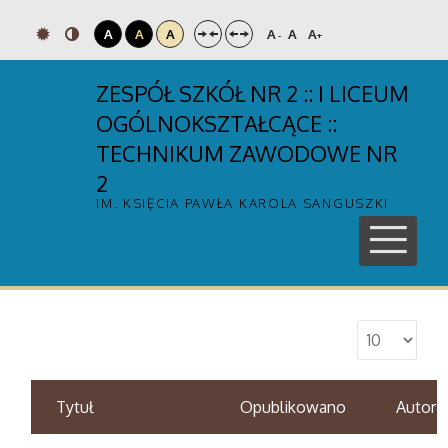
A
A
A
A
A
A
-
+
ZESPÓŁ SZKÓŁ NR 2 :: I LICEUM
OGÓLNOKSZTAŁCĄCE ::
TECHNIKUM ZAWODOWE NR
2
IM. KSIĘCIA PAWŁA KAROLA SANGUSZKI
Tytuł
Opublikowano
Autor