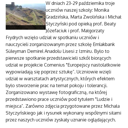
W dniach 23-29 października troje
uczniów naszej szkoły: Monika
Gradzińska, Marta Zwolińska i Michał
Styczyński pod opieką prof. Beaty
Józefaciuk i prof. Małgorzaty
Frydrych wzięło udział w spotkaniu uczniów i
nauczycieli zorganizowanym przez szkołę Emlakbank
Süleyman Demirel Anadolu Lisesi z Izmiru. Było to
pierwsze spotkanie przedstawicieli szkół biorących
udział w projekcie Comenius "Europejscy nastolatkowie
wypowiadają się poprzez sztukę”. Uczniowie wzięli
udział w warsztatach artystycznych, których efektem
było stworzenie prac na temat pokoju i tolerancji.
Zorganizowano wystawę fotograficzną, na której
przedstawiono prace uczniów pod tytułem "Ludzie i
miejsca”. Zarówno zdjęcia przygotowane przez Michała
Styczyńskiego jak i rysunek wykonany wspólnymi siłami
przez naszych uczniów zyskały uznanie oglądających.