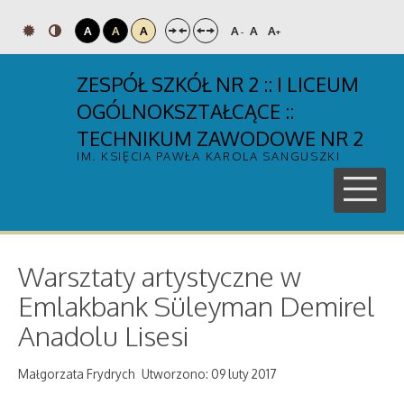
A
A
A
A
A
A
-
+
ZESPÓŁ SZKÓŁ NR 2 :: I LICEUM
OGÓLNOKSZTAŁCĄCE ::
TECHNIKUM ZAWODOWE NR 2
IM. KSIĘCIA PAWŁA KAROLA SANGUSZKI
Warsztaty artystyczne w
Emlakbank Süleyman Demirel
Anadolu Lisesi
Małgorzata Frydrych
Utworzono: 09 luty 2017