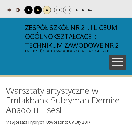
A
A
A
A
A
A
-
+
ZESPÓŁ SZKÓŁ NR 2 :: I LICEUM
OGÓLNOKSZTAŁCĄCE ::
TECHNIKUM ZAWODOWE NR 2
IM. KSIĘCIA PAWŁA KAROLA SANGUSZKI
Warsztaty artystyczne w
Emlakbank Süleyman Demirel
Anadolu Lisesi
Małgorzata Frydrych
Utworzono: 09 luty 2017