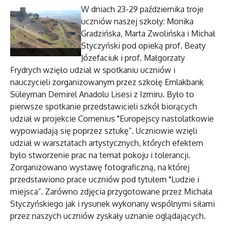
W dniach 23-29 października troje
uczniów naszej szkoły: Monika
Gradzińska, Marta Zwolińska i Michał
Styczyński pod opieką prof. Beaty
Józefaciuk i prof. Małgorzaty
Frydrych wzięło udział w spotkaniu uczniów i
nauczycieli zorganizowanym przez szkołę Emlakbank
Süleyman Demirel Anadolu Lisesi z Izmiru. Było to
pierwsze spotkanie przedstawicieli szkół biorących
udział w projekcie Comenius "Europejscy nastolatkowie
wypowiadają się poprzez sztukę”. Uczniowie wzięli
udział w warsztatach artystycznych, których efektem
było stworzenie prac na temat pokoju i tolerancji.
Zorganizowano wystawę fotograficzną, na której
przedstawiono prace uczniów pod tytułem "Ludzie i
miejsca”. Zarówno zdjęcia przygotowane przez Michała
Styczyńskiego jak i rysunek wykonany wspólnymi siłami
przez naszych uczniów zyskały uznanie oglądających.