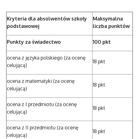
Kryteria dla absolwentów szkoły
Maksymalna
podstawowej
liczba punktów
Punkty za świadectwo
100 pkt
ocena z języka polskiego (za ocenę
18 pkt
celującą)
ocena z matematyki (za ocenę
18 pkt
celującą)
ocena z I przedmiotu (za ocenę
18 pkt
celującą)
ocena z II przedmiotu (za ocenę
18 pkt
celującą)