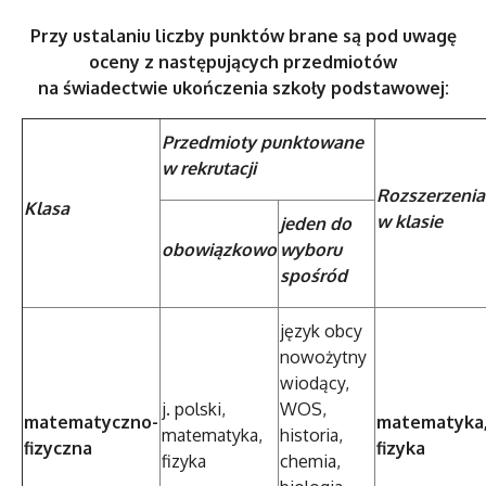
Przy ustalaniu liczby punktów brane są pod uwagę
oceny z następujących przedmiotów
na świadectwie ukończenia szkoły podstawowej
:
Przedmioty punktowane
w rekrutacji
Rozszerzenia
Klasa
w klasie
jeden do
obowiązkowo
wyboru
spośród
język obcy
nowożytny
wiodący,
j. polski,
WOS,
matematyczno-
matematyka
matematyka,
historia,
fizyczna
fizyka
fizyka
chemia,