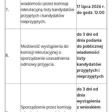
wiadomości przez komisję
17 lipca 2026 r.
7.
rekrutacyjną listy kandydatów
do godz. 12.00
przyjętych i kandydatów
nieprzyjętych.
do 3 dni od
dnia podania
Możliwość wystąpienia do
do publicznej
komisji rekrutacyjnej o
wiadomości
8.
sporządzenie uzasadnienia
listy
odmowy przyjęcia.
kandydatów
przyjętych i
nieprzyjętych
do 3 dni od
dnia
wystąpienia
Sporządzenie przez komisję
z wnioskiem