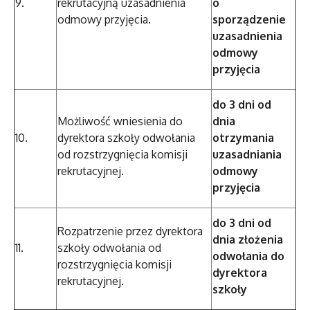
9.
rekrutacyjną uzasadnienia
o
odmowy przyjęcia.
sporządzenie
uzasadnienia
odmowy
przyjęcia
do 3 dni od
Możliwość wniesienia do
dnia
10.
dyrektora szkoły odwołania
otrzymania
od rozstrzygnięcia komisji
uzasadniania
rekrutacyjnej.
odmowy
przyjęcia
do 3 dni od
Rozpatrzenie przez dyrektora
dnia złożenia
11.
szkoły odwołania od
odwołania do
rozstrzygnięcia komisji
dyrektora
rekrutacyjnej.
szkoły