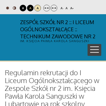
A
A
A
A
A
A
-
+
ZESPÓŁ SZKÓŁ NR 2 :: I LICEUM
OGÓLNOKSZTAŁCĄCE ::
TECHNIKUM ZAWODOWE NR 2
IM. KSIĘCIA PAWŁA KAROLA SANGUSZKI
Regulamin rekrutacji do I
Liceum Ogólnokształcącego w
Zespole Szkół nr 2 im. Księcia
Pawła Karola Sanguszki w
Lubartowie na rok szkolny