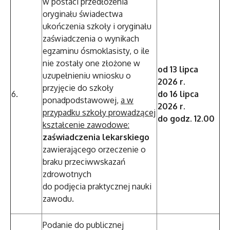
w postaci przedłożenia
oryginału świadectwa
ukończenia szkoły i oryginału
zaświadczenia o wynikach
egzaminu ósmoklasisty, o ile
nie zostały one złożone w
od 13 lipca
uzupełnieniu wniosku o
2026 r.
przyjęcie do szkoły
6.
do 16 lipca
ponadpodstawowej,
a w
2026 r.
przypadku szkoły prowadzącej
do godz. 12.00
kształcenie zawodowe:
zaświadczenia lekarskiego
zawierającego orzeczenie o
braku przeciwwskazań
zdrowotnych
do podjęcia praktycznej nauki
zawodu.
Podanie do publicznej