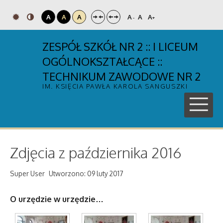
A
A
A
A
A
A
-
+
ZESPÓŁ SZKÓŁ NR 2 :: I LICEUM
OGÓLNOKSZTAŁCĄCE ::
TECHNIKUM ZAWODOWE NR 2
IM. KSIĘCIA PAWŁA KAROLA SANGUSZKI
Zdjęcia z października 2016
Super User
Utworzono: 09 luty 2017
O urzędzie w urzędzie…