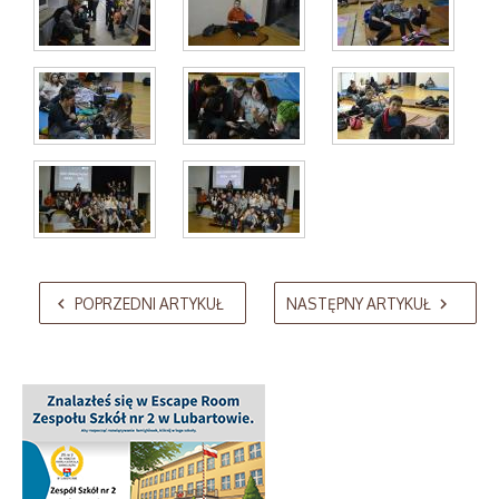
AdmirorGallery 5.2.0
, author/s
Vasiljevski
&
Kekeljevic
.
POPRZEDNI ARTYKUŁ
NASTĘPNY ARTYKUŁ