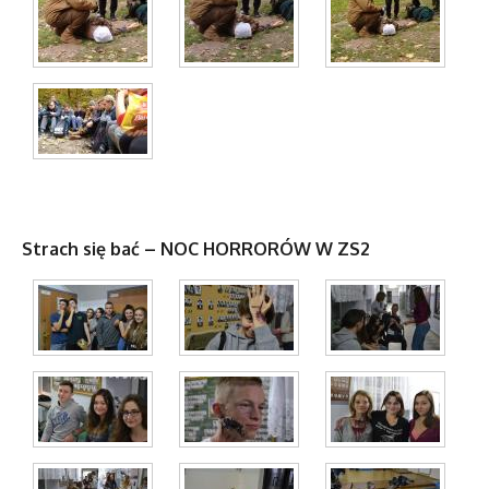
Strach się bać – NOC HORRORÓW W ZS2