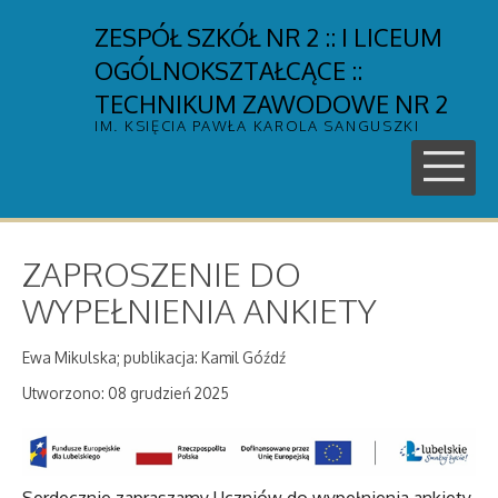
ZESPÓŁ SZKÓŁ NR 2 :: I LICEUM
OGÓLNOKSZTAŁCĄCE ::
TECHNIKUM ZAWODOWE NR 2
IM. KSIĘCIA PAWŁA KAROLA SANGUSZKI
ZAPROSZENIE DO
WYPEŁNIENIA ANKIETY
Ewa Mikulska; publikacja: Kamil Góźdź
Utworzono: 08 grudzień 2025