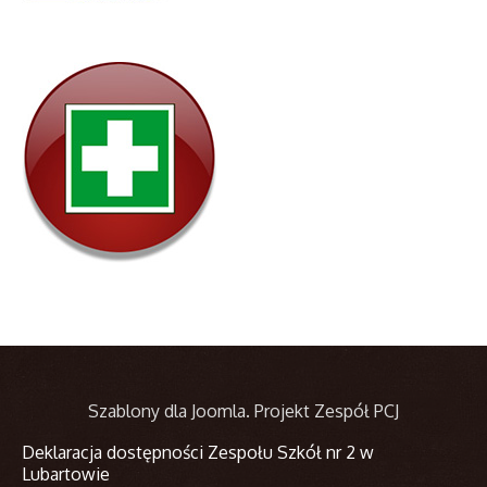
Szablony dla Joomla
. Projekt Zespół PCJ
Deklaracja dostępności Zespołu Szkół nr 2 w
Lubartowie