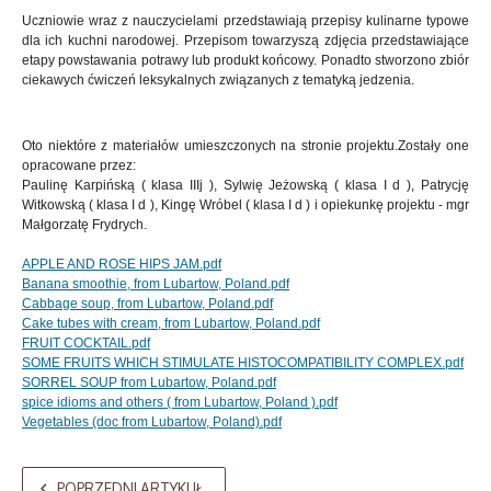
Uczniowie wraz z nauczycielami przedstawiają przepisy kulinarne typowe
dla ich kuchni narodowej. Przepisom towarzyszą zdjęcia przedstawiające
etapy powstawania potrawy lub produkt końcowy. Ponadto stworzono zbiór
ciekawych ćwiczeń leksykalnych związanych z tematyką jedzenia.
Oto niektóre z materiałów umieszczonych na stronie projektu.Zostały one
opracowane przez:
Paulinę Karpińską ( klasa IIIj ), Sylwię Jeżowską ( klasa I d ), Patrycję
Witkowską ( klasa I d ), Kingę Wróbel ( klasa I d ) i opiekunkę projektu - mgr
Małgorzatę Frydrych.
APPLE AND ROSE HIPS JAM.pdf
Banana smoothie, from Lubartow, Poland.pdf
Cabbage soup, from Lubartow, Poland.pdf
Cake tubes with cream, from Lubartow, Poland.pdf
FRUIT COCKTAIL.pdf
SOME FRUITS WHICH STIMULATE HISTOCOMPATIBILITY COMPLEX.pdf
SORREL SOUP from Lubartow, Poland.pdf
spice idioms and others ( from Lubartow, Poland ).pdf
Vegetables (doc from Lubartow, Poland).pdf
POPRZEDNI ARTYKUŁ