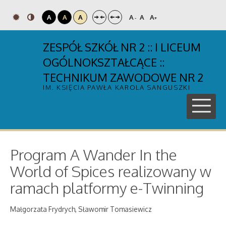
A
A
A
A
A
A
-
+
ZESPÓŁ SZKÓŁ NR 2 :: I LICEUM
OGÓLNOKSZTAŁCĄCE ::
TECHNIKUM ZAWODOWE NR 2
IM. KSIĘCIA PAWŁA KAROLA SANGUSZKI
Program A Wander In the
World of Spices realizowany w
ramach platformy e-Twinning
Małgorzata Frydrych, Sławomir Tomasiewicz