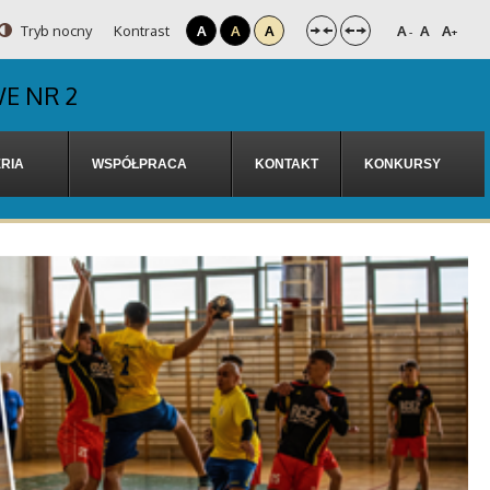
Tryb nocny
Kontrast
A
A
A
A
A
A
-
+
E NR 2
RIA
WSPÓŁPRACA
KONTAKT
KONKURSY