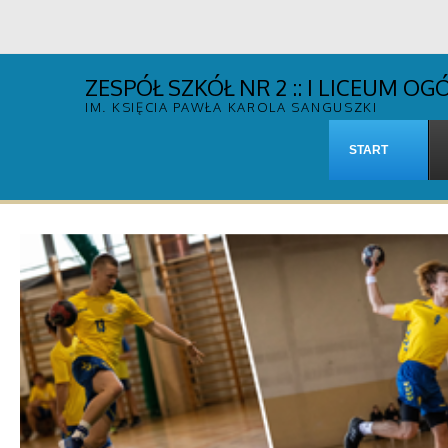
ZESPÓŁ SZKÓŁ NR 2 :: I LICEUM 
IM. KSIĘCIA PAWŁA KAROLA SANGUSZKI
START