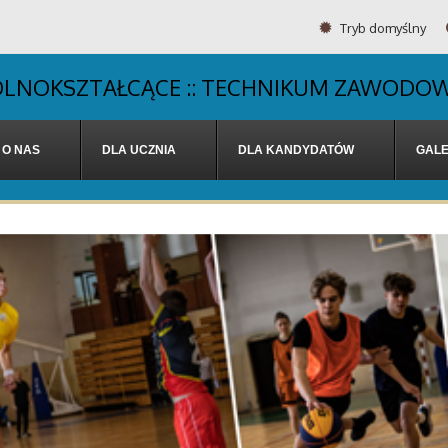
Tryb domyślny
OGÓLNOKSZTAŁCĄCE :: TECHNIKUM ZAWODOW
O NAS
DLA UCZNIA
DLA KANDYDATÓW
GALE