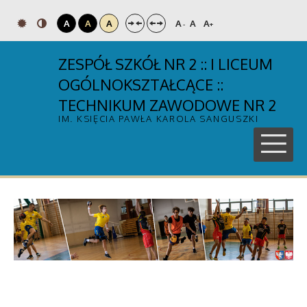
A
A
A
A
A
A
-
+
ZESPÓŁ SZKÓŁ NR 2 :: I LICEUM
OGÓLNOKSZTAŁCĄCE ::
TECHNIKUM ZAWODOWE NR 2
IM. KSIĘCIA PAWŁA KAROLA SANGUSZKI