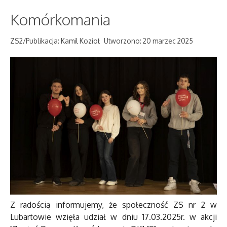
Komórkomania
ZS2/Publikacja: Kamil Kozioł
Utworzono: 20 marzec 2025
Z radością informujemy, że społeczność ZS nr 2 w
Lubartowie wzięła udział w dniu 17.03.2025r. w akcji