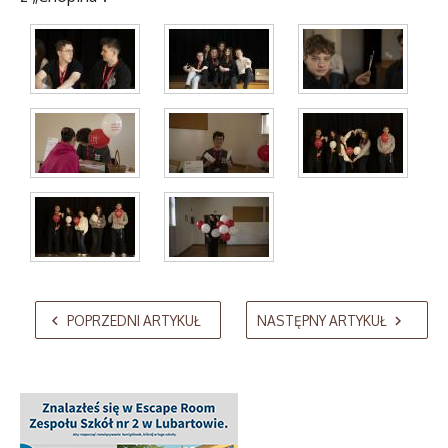
AdmirorGallery 5.2.0
, author/s
Vasiljevski
&
Kekeljevic
.
POPRZEDNI ARTYKUŁ
NASTĘPNY ARTYKUŁ