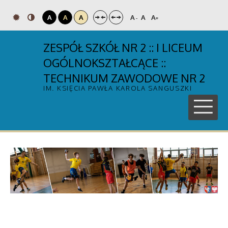
A
A
A
A
A
A
-
+
ZESPÓŁ SZKÓŁ NR 2 :: I LICEUM
OGÓLNOKSZTAŁCĄCE ::
TECHNIKUM ZAWODOWE NR 2
IM. KSIĘCIA PAWŁA KAROLA SANGUSZKI