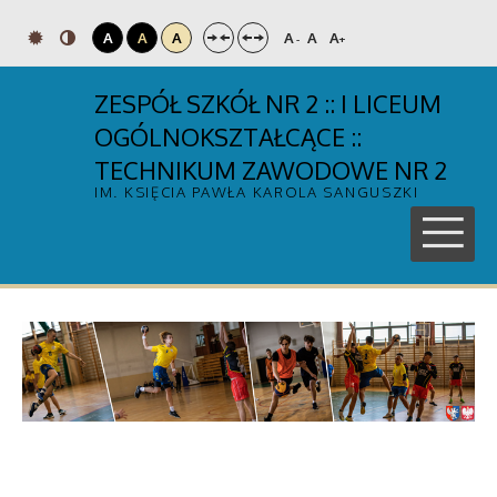
A
A
A
A
A
A
-
+
ZESPÓŁ SZKÓŁ NR 2 :: I LICEUM
OGÓLNOKSZTAŁCĄCE ::
TECHNIKUM ZAWODOWE NR 2
IM. KSIĘCIA PAWŁA KAROLA SANGUSZKI