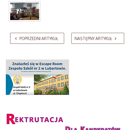
AdmirorGallery 5.2.0
, author/s
Vasiljevski
&
Kekeljevic
.
POPRZEDNI ARTYKUŁ
NASTĘPNY ARTYKUŁ