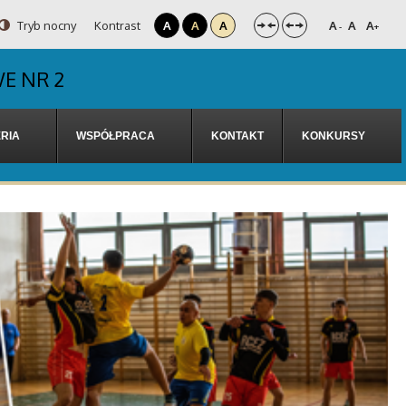
Tryb nocny
Kontrast
A
A
A
A
A
A
-
+
E NR 2
RIA
WSPÓŁPRACA
KONTAKT
KONKURSY