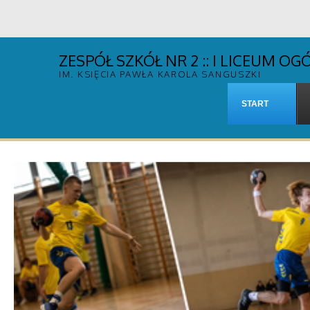
ZESPÓŁ SZKÓŁ NR 2 :: I LICEUM 
IM. KSIĘCIA PAWŁA KAROLA SANGUSZKI
START