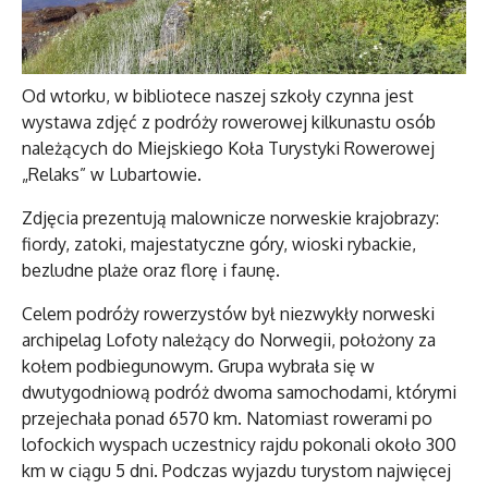
Od wtorku, w bibliotece naszej szkoły czynna jest
wystawa zdjęć z podróży rowerowej kilkunastu osób
należących do Miejskiego Koła Turystyki Rowerowej
„Relaks” w Lubartowie.
Zdjęcia prezentują malownicze norweskie krajobrazy:
fiordy, zatoki, majestatyczne góry, wioski rybackie,
bezludne plaże oraz florę i faunę.
Celem podróży rowerzystów był niezwykły norweski
archipelag Lofoty należący do Norwegii, położony za
kołem podbiegunowym. Grupa wybrała się w
dwutygodniową podróż dwoma samochodami, którymi
przejechała ponad 6570 km. Natomiast rowerami po
lofockich wyspach uczestnicy rajdu pokonali około 300
km w ciągu 5 dni. Podczas wyjazdu turystom najwięcej