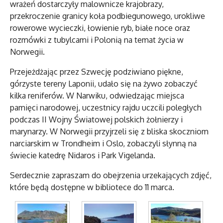
wrażeń dostarczyły malownicze krajobrazy,
przekroczenie granicy koła podbiegunowego, urokliwe
rowerowe wycieczki, łowienie ryb, białe noce oraz
rozmówki z tubylcami i Polonią na temat życia w
Norwegii.
Przejeżdżając przez Szwecję podziwiano piękne,
górzyste tereny Laponii, udało się na żywo zobaczyć
kilka reniferów. W Narwiku, odwiedzając miejsca
pamięci narodowej, uczestnicy rajdu uczcili poległych
podczas II Wojny Światowej polskich żołnierzy i
marynarzy. W Norwegii przyjrzeli się z bliska skoczniom
narciarskim w Trondheim i Oslo, zobaczyli słynną na
świecie katedrę Nidaros i Park Vigelanda.
Serdecznie zapraszam do obejrzenia urzekających zdjęć,
które będą dostępne w bibliotece do 11 marca.