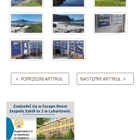
AdmirorGallery 5.2.0
, author/s
Vasiljevski
&
Kekeljevic
.
POPRZEDNI ARTYKUŁ
NASTĘPNY ARTYKUŁ