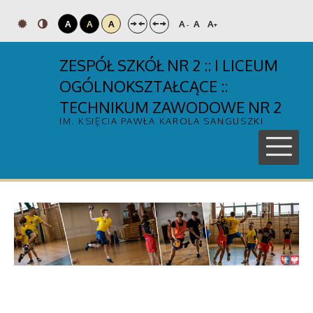
A
A
A
A
A
A
-
+
ZESPÓŁ SZKÓŁ NR 2 :: I LICEUM
OGÓLNOKSZTAŁCĄCE ::
TECHNIKUM ZAWODOWE NR 2
IM. KSIĘCIA PAWŁA KAROLA SANGUSZKI