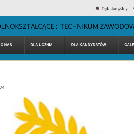
Tryb domyślny
OGÓLNOKSZTAŁCĄCE :: TECHNIKUM ZAWODOW
O NAS
DLA UCZNIA
DLA KANDYDATÓW
GALE
024