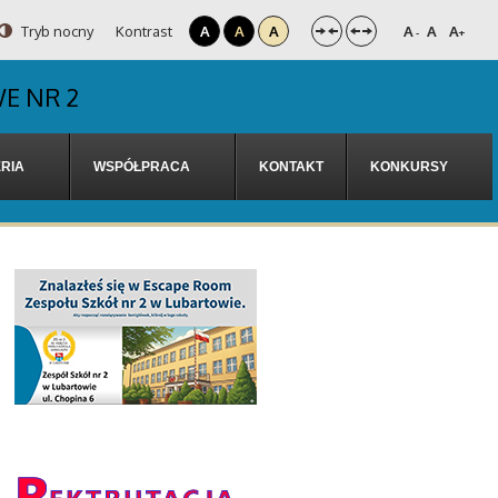
Tryb nocny
Kontrast
A
A
A
A
A
A
-
+
E NR 2
RIA
WSPÓŁPRACA
KONTAKT
KONKURSY