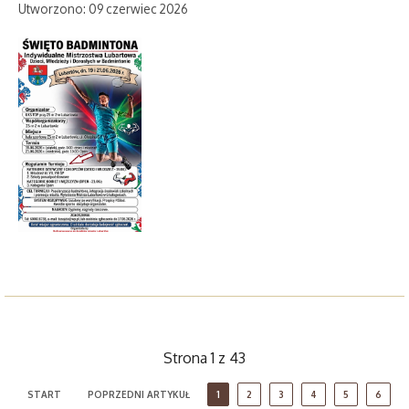
Utworzono: 09 czerwiec 2026
Strona 1 z 43
START
POPRZEDNI ARTYKUŁ
1
2
3
4
5
6