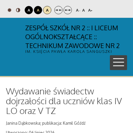
A
A
A
A
A
A
-
+
ZESPÓŁ SZKÓŁ NR 2 :: I LICEUM
OGÓLNOKSZTAŁCĄCE ::
TECHNIKUM ZAWODOWE NR 2
IM. KSIĘCIA PAWŁA KAROLA SANGUSZKI
Wydawanie świadectw
dojrzałości dla uczniów klas IV
LO oraz V TZ
Janina Dąbkowska; publikacja: Kamil Góźdź
Utworzono: 06 lipiec 2026