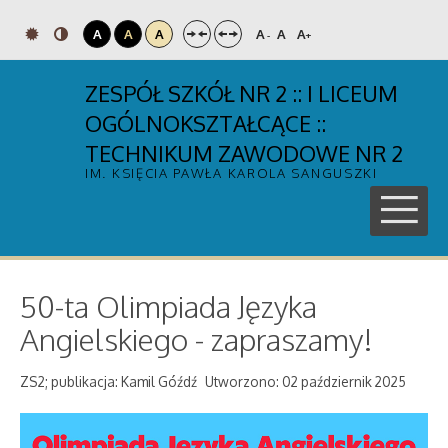
A
A
A
A
A
A
-
+
ZESPÓŁ SZKÓŁ NR 2 :: I LICEUM
OGÓLNOKSZTAŁCĄCE ::
TECHNIKUM ZAWODOWE NR 2
IM. KSIĘCIA PAWŁA KAROLA SANGUSZKI
50-ta Olimpiada Języka
Angielskiego - zapraszamy!
ZS2; publikacja: Kamil Góźdź
Utworzono: 02 październik 2025