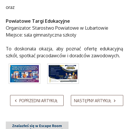
oraz
Powiatowe Targi Edukacyjne
Organizator: Starostwo Powiatowe w Lubartowie
Miejsce: sala gimnastyczna szkoły
To doskonała okazja, aby poznać ofertę edukacyjną
szkół, spotkać pracodawców i doradców zawodowych.
AdmirorGallery 5.2.0
, author/s
Vasiljevski
&
Kekeljevic
.
POPRZEDNI ARTYKUŁ
NASTĘPNY ARTYKUŁ