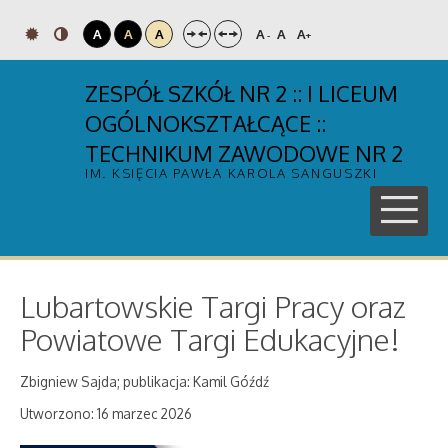
A
A
A
A
A
A
-
+
ZESPÓŁ SZKÓŁ NR 2 :: I LICEUM
OGÓLNOKSZTAŁCĄCE ::
TECHNIKUM ZAWODOWE NR 2
IM. KSIĘCIA PAWŁA KAROLA SANGUSZKI
Lubartowskie Targi Pracy oraz
Powiatowe Targi Edukacyjne!
Zbigniew Sajda; publikacja: Kamil Góźdź
Utworzono: 16 marzec 2026