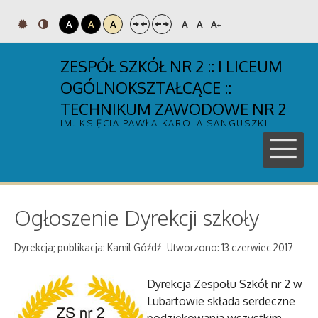
A
A
A
A
A
A
-
+
ZESPÓŁ SZKÓŁ NR 2 :: I LICEUM
OGÓLNOKSZTAŁCĄCE ::
TECHNIKUM ZAWODOWE NR 2
IM. KSIĘCIA PAWŁA KAROLA SANGUSZKI
Ogłoszenie Dyrekcji szkoły
Dyrekcja; publikacja: Kamil Góźdź
Utworzono: 13 czerwiec 2017
Dyrekcja Zespołu Szkół nr 2 w
Lubartowie składa serdeczne