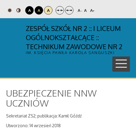
A
A
A
A
A
A
-
+
ZESPÓŁ SZKÓŁ NR 2 :: I LICEUM
OGÓLNOKSZTAŁCĄCE ::
TECHNIKUM ZAWODOWE NR 2
IM. KSIĘCIA PAWŁA KAROLA SANGUSZKI
UBEZPIECZENIE NNW
UCZNIÓW
Sekretariat ZS2; publikacja: Kamil Góźdź
Utworzono: 14 wrzesień 2018