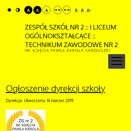
A
A
A
A
A
A
-
+
ZESPÓŁ SZKÓŁ NR 2 :: I LICEUM
OGÓLNOKSZTAŁCĄCE ::
TECHNIKUM ZAWODOWE NR 2
IM. KSIĘCIA PAWŁA KAROLA SANGUSZKI
Ogłoszenie dyrekcji szkoły
Dyrekcja
Utworzono: 16 marzec 2019