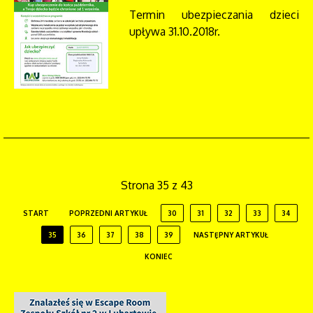
Termin ubezpieczania dzieci
upływa 31.10.2018r.
Strona 35 z 43
START
POPRZEDNI ARTYKUŁ
30
31
32
33
34
35
36
37
38
39
NASTĘPNY ARTYKUŁ
KONIEC