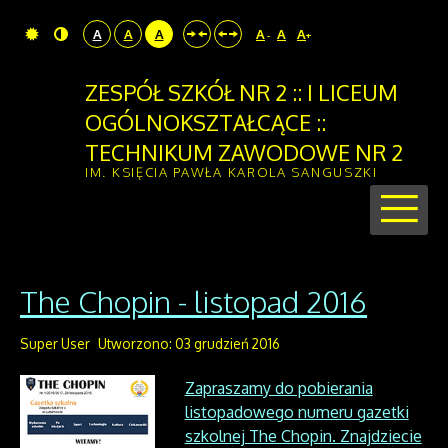
A
A
A
A
A
A
-
+
ZESPÓŁ SZKÓŁ NR 2 :: I LICEUM
OGÓLNOKSZTAŁCĄCE ::
TECHNIKUM ZAWODOWE NR 2
IM. KSIĘCIA PAWŁA KAROLA SANGUSZKI
The Chopin - listopad 2016
Super User
Utworzono: 03 grudzień 2016
Zapraszamy do pobierania
listopadowego numeru gazetki
szkolnej The Chopin. Znajdziecie