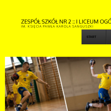
ZESPÓŁ SZKÓŁ NR 2 :: I LICEUM 
IM. KSIĘCIA PAWŁA KAROLA SANGUSZKI
START