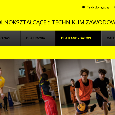
Tryb domyślny
OGÓLNOKSZTAŁCĄCE :: TECHNIKUM ZAWODOW
O NAS
DLA UCZNIA
DLA KANDYDATÓW
GALE