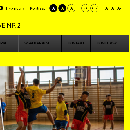
Tryb nocny
Kontrast
A
A
A
A
A
A
-
+
E NR 2
RIA
WSPÓŁPRACA
KONTAKT
KONKURSY