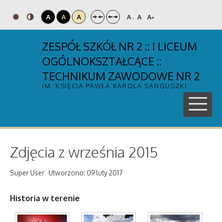
A
A
A
A
A
A
-
+
ZESPÓŁ SZKÓŁ NR 2 :: I LICEUM
OGÓLNOKSZTAŁCĄCE ::
TECHNIKUM ZAWODOWE NR 2
IM. KSIĘCIA PAWŁA KAROLA SANGUSZKI
Zdjęcia z września 2015
Super User
Utworzono: 09 luty 2017
Historia w terenie