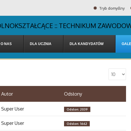
Tryb domyślny
OGÓLNOKSZTAŁCĄCE :: TECHNIKUM ZAWODOW
O NAS
DLA UCZNIA
DLA KANDYDATÓW
GALE
Autor
Odsłony
Super User
Odsłon: 2039
Super User
Odsłon: 1662