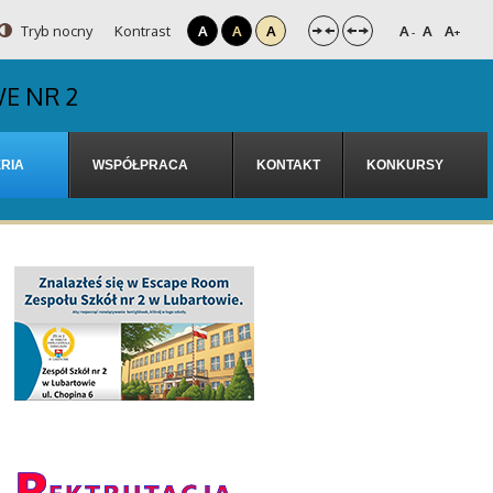
Tryb nocny
Kontrast
A
A
A
A
A
A
-
+
E NR 2
RIA
WSPÓŁPRACA
KONTAKT
KONKURSY