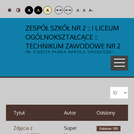
A
A
A
A
A
A
-
+
ZESPÓŁ SZKÓŁ NR 2 :: I LICEUM
OGÓLNOKSZTAŁCĄCE ::
TECHNIKUM ZAWODOWE NR 2
IM. KSIĘCIA PAWŁA KAROLA SANGUSZKI
Tytuł
Autor
Odsłony
Zdjęcia z
Super
Odsłon: 1111