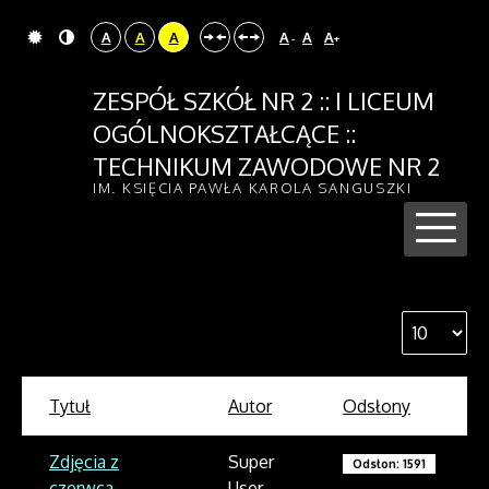
A
A
A
A
A
A
-
+
ZESPÓŁ SZKÓŁ NR 2 :: I LICEUM
OGÓLNOKSZTAŁCĄCE ::
TECHNIKUM ZAWODOWE NR 2
IM. KSIĘCIA PAWŁA KAROLA SANGUSZKI
Tytuł
Autor
Odsłony
Zdjęcia z
Super
Odsłon: 1591
czerwca
User