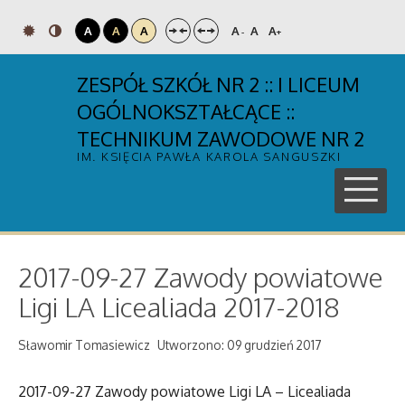
A
A
A
A
A
A
-
+
ZESPÓŁ SZKÓŁ NR 2 :: I LICEUM
OGÓLNOKSZTAŁCĄCE ::
TECHNIKUM ZAWODOWE NR 2
IM. KSIĘCIA PAWŁA KAROLA SANGUSZKI
2017-09-27 Zawody powiatowe
Ligi LA Licealiada 2017-2018
Sławomir Tomasiewicz
Utworzono: 09 grudzień 2017
2017-09-27 Zawody powiatowe Ligi LA – Licealiada