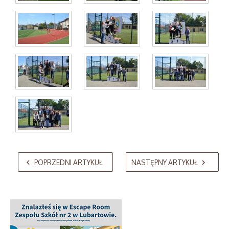
AdmirorGallery 5.2.0
, author/s
Vasiljevski
&
Kekeljevic
.
POPRZEDNI ARTYKUŁ
NASTĘPNY ARTYKUŁ