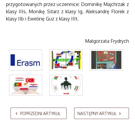
przygotowanych przez uczennice: Dominikę Majchrzak z
klasy IIIs, Monikę Sitarz z klasy Ig, Aleksandrę Florek z
klasy IIb i Ewelinę Guz z klasy IIIt.
Małgorzata Frydrych
AdmirorGallery 5.2.0
, author/s
Vasiljevski
&
Kekeljevic
.
POPRZEDNI ARTYKUŁ
NASTĘPNY ARTYKUŁ