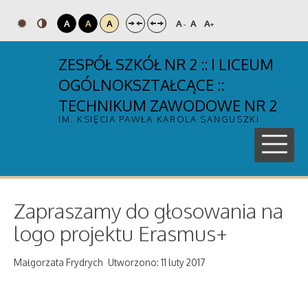
A
A
A
A
A
A
-
+
ZESPÓŁ SZKÓŁ NR 2 :: I LICEUM
OGÓLNOKSZTAŁCĄCE ::
TECHNIKUM ZAWODOWE NR 2
IM. KSIĘCIA PAWŁA KAROLA SANGUSZKI
Zapraszamy do głosowania na
logo projektu Erasmus+
Małgorzata Frydrych
Utworzono: 11 luty 2017