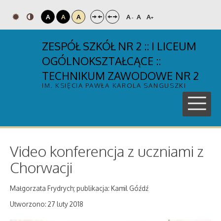
A
A
A
A
A
A
-
+
ZESPÓŁ SZKÓŁ NR 2 :: I LICEUM
OGÓLNOKSZTAŁCĄCE ::
TECHNIKUM ZAWODOWE NR 2
IM. KSIĘCIA PAWŁA KAROLA SANGUSZKI
Video konferencja z uczniami z
Chorwacji
Małgorzata Frydrych; publikacja: Kamil Góźdź
Utworzono: 27 luty 2018