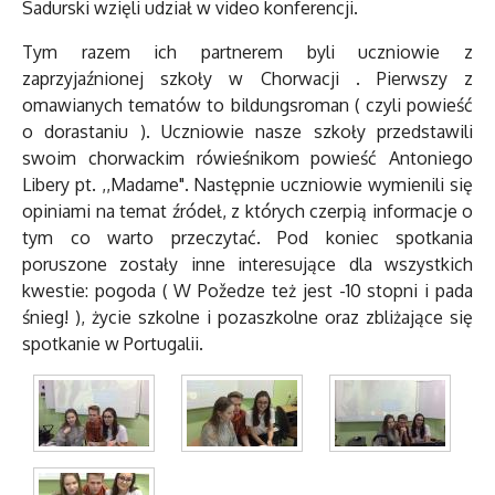
Sadurski wzięli udział w video konferencji.
Tym razem ich partnerem byli uczniowie z
zaprzyjaźnionej szkoły w Chorwacji . Pierwszy z
omawianych tematów to bildungsroman ( czyli powieść
o dorastaniu ). Uczniowie nasze szkoły przedstawili
swoim chorwackim rówieśnikom powieść Antoniego
Libery pt. ,,Madame". Następnie uczniowie wymienili się
opiniami na temat źródeł, z których czerpią informacje o
tym co warto przeczytać. Pod koniec spotkania
poruszone zostały inne interesujące dla wszystkich
kwestie: pogoda ( W Požedze też jest -10 stopni i pada
śnieg! ), życie szkolne i pozaszkolne oraz zbliżające się
spotkanie w Portugalii.