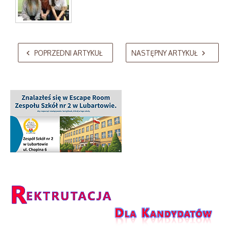
AdmirorGallery 5.2.0
, author/s
Vasiljevski
&
Kekeljevic
.
POPRZEDNI ARTYKUŁ
NASTĘPNY ARTYKUŁ