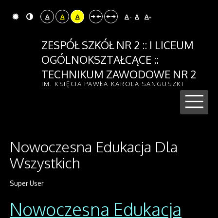
A
A
A
A
A
A
-
+
ZESPÓŁ SZKÓŁ NR 2 :: I LICEUM
OGÓLNOKSZTAŁCĄCE ::
TECHNIKUM ZAWODOWE NR 2
IM. KSIĘCIA PAWŁA KAROLA SANGUSZKI
Nowoczesna Edukacja Dla
Wszystkich
Super User
Nowoczesna Edukacja