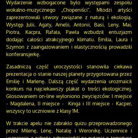
Wydarzenie wzbogacone było występami zespołu
wokalno-muzycznego „Chopeniści”. Młodzi artyści
zaprezentowali utwory związane z naturą i ekologią.
Występ Julii, Agaty, Amelii, Antonii, Basi, Leny, Mai,
Piotra, Kacpra, Rafała, Pawła wzbudził entuzjazm
dodając całości atrakcyjnego klimatu. Emilia, Laura i
Szymon z zaangażowaniem i elastycznością prowadzili
konferansjerkę.
Zasadniczą część uroczystości stanowiła ciekawa
prezentacja o stanie naszej planety przygotowana przez
Emilię i Marlenę. Dalszą część wydarzenia urozmaicił
konkurs na najciekawszy plakat o treści ekologicznej.
Głosowaniem on-line wyłoniono zwycięzców: I miejsce
- Magdalena, II miejsce - Kinga i III miejsce - Kacper,
wszyscy to uczniowie z klasy 1M.
W trakcie apelu nie zabrakło quizu przeprowadzonego
przez Milenę, Lenę, Natalię i Weronikę. Uczennice i