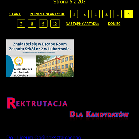
Strona 6 z 203
START
POPRZEDNI ARTYKUŁ
1
2
3
4
5
6
7
8
9
10
NASTĘPNY ARTYKUŁ
KONIEC
Do I Liceum Ogólnokształcącego