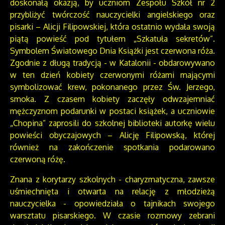
doskonałą okazją, by uczniom Zespołu Szkół nr 2
przybliżyć twórczość nauczycielki angielskiego oraz
pisarki – Alicji Filipowskiej, która ostatnio wydała swoją
piątą powieść pod tytułem „Szkatuła sekretów”.
Symbolem Światowego Dnia Książki jest czerwona róża.
Zgodnie z długą tradycją - w Katalonii - obdarowywano
w ten dzień kobiety czerwonymi różami mającymi
symbolizować krew, pokonanego przez Św. Jerzego,
smoka. Z czasem kobiety zaczęły odwzajemniać
mężczyznom podarunki w postaci książek, a uczniowie
„Chopina” zaprosili do szkolnej biblioteki autorkę wielu
powieści obyczajowych – Alicję Filipowską, której
również na zakończenie spotkania podarowano
czerwoną różę.
Znana z korytarzy szkolnych - charyzmatyczna, zawsze
uśmiechnięta i otwarta na relację z młodzieżą
nauczycielka - opowiedziała o tajnikach swojego
warsztatu pisarskiego. W czasie rozmowy zebrani