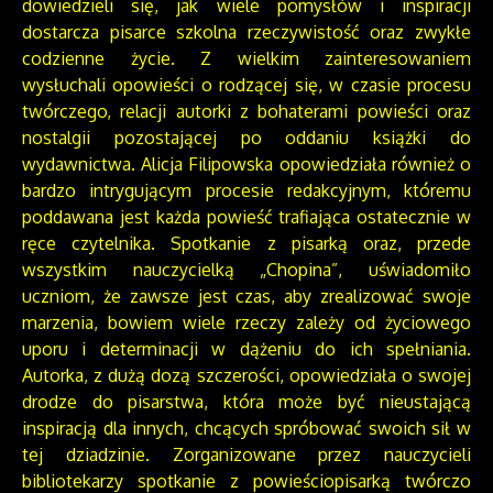
dowiedzieli się, jak wiele pomysłów i inspiracji
dostarcza pisarce szkolna rzeczywistość oraz zwykłe
codzienne życie. Z wielkim zainteresowaniem
wysłuchali opowieści o rodzącej się, w czasie procesu
twórczego, relacji autorki z bohaterami powieści oraz
nostalgii pozostającej po oddaniu książki do
wydawnictwa. Alicja Filipowska opowiedziała również o
bardzo intrygującym procesie redakcyjnym, któremu
poddawana jest każda powieść trafiająca ostatecznie w
ręce czytelnika. Spotkanie z pisarką oraz, przede
wszystkim nauczycielką „Chopina”, uświadomiło
uczniom, że zawsze jest czas, aby zrealizować swoje
marzenia, bowiem wiele rzeczy zależy od życiowego
uporu i determinacji w dążeniu do ich spełniania.
Autorka, z dużą dozą szczerości, opowiedziała o swojej
drodze do pisarstwa, która może być nieustającą
inspiracją dla innych, chcących spróbować swoich sił w
tej dziadzinie. Zorganizowane przez nauczycieli
bibliotekarzy spotkanie z powieściopisarką twórczo