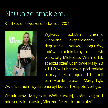
Nauka ze smakiem!
Kamil Kozioł
Utworzono: 25 kwiecień 2026
Wykłady, szkolna chemia,
kuchenne eksperymenty i
degustacje serów, jogurtów,
lodów molekularnych… czyli
warsztaty MlekoLab. Właśnie tak
spędzili dzień uczniowie klasy 2B
z I LO w Lubartowie pod opieka
nauczycielek geografii i biologii
pań Moniki Jarosz i Marty Fąk.
Zwieńczeniem wydarzenia był koncert zespołu Vertigo.
Gratulujemy Matyldzie Wróblewskiej, która zajęła I
miejsce w konkursie „Mleczne fakty – kontra mity”.