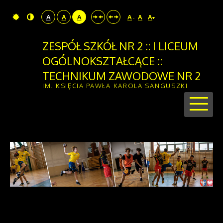
A
A
A
A
A
A
-
+
ZESPÓŁ SZKÓŁ NR 2 :: I LICEUM
OGÓLNOKSZTAŁCĄCE ::
TECHNIKUM ZAWODOWE NR 2
IM. KSIĘCIA PAWŁA KAROLA SANGUSZKI