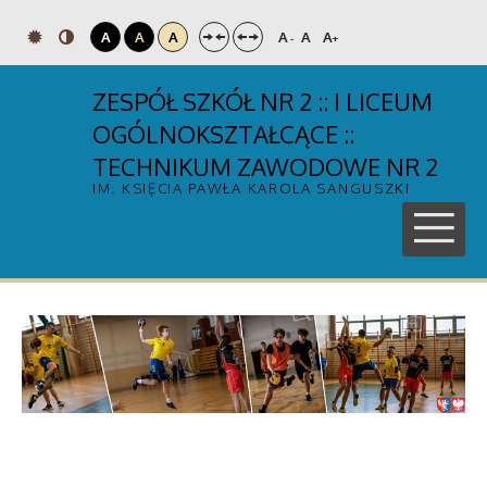
A
A
A
A
A
A
-
+
ZESPÓŁ SZKÓŁ NR 2 :: I LICEUM
OGÓLNOKSZTAŁCĄCE ::
TECHNIKUM ZAWODOWE NR 2
IM. KSIĘCIA PAWŁA KAROLA SANGUSZKI