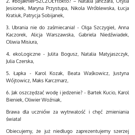
2. #bojakniePSZCZOŁYtokto? – Natalia Janczara, Otylia
Jesionek, Maryna Przystupa, Nikola Wróblewska, Łucja
Kratiuk, Patrycja Sobijanek,
3. Ubrania nie do zaśmiecania! - Olga Szczygieł, Anna
Kaczorek, Alicja Warszawska, Gabriela Niedźwiadek,
Oliwia Misiura,
4. ekoLogiczne - Julita Bogusz, Natalia Matyjaszczyk,
Julia Czerska,
5. Łapka - Karol Kozak, Beata Waśkowicz, Justyna
Wójtowicz, Maks Karczmarz,
6. Jak oszczędzać wodę i jedzenie? - Bartek Kucio, Karol
Bieniek, Oliwier Woźniak,
Brawa dla uczniów za wytrwałość i chęć zmieniania
świata!
Obiecujemy, że już niedługo zaprezentujemy szerzej