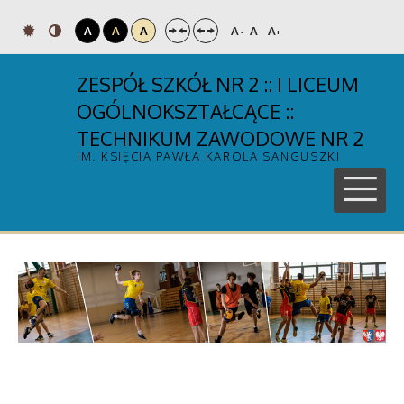
A
A
A
A
A
A
-
+
ZESPÓŁ SZKÓŁ NR 2 :: I LICEUM
OGÓLNOKSZTAŁCĄCE ::
TECHNIKUM ZAWODOWE NR 2
IM. KSIĘCIA PAWŁA KAROLA SANGUSZKI