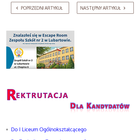
AdmirorGallery 5.2.0
, author/s
Vasiljevski
&
Kekeljevic
.
POPRZEDNI ARTYKUŁ
NASTĘPNY ARTYKUŁ
Do I Liceum Ogólnokształcącego