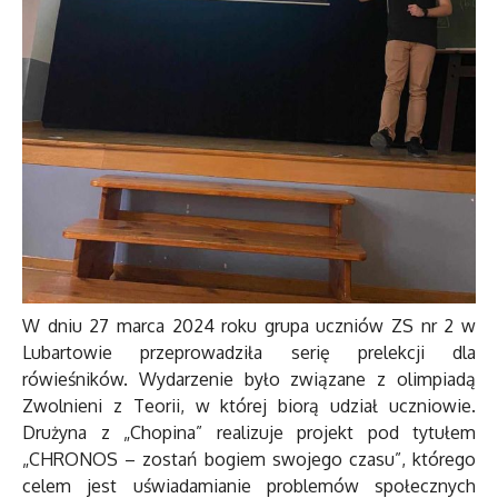
W dniu 27 marca 2024 roku grupa uczniów ZS nr 2 w
Lubartowie przeprowadziła serię prelekcji dla
rówieśników. Wydarzenie było związane z olimpiadą
Zwolnieni z Teorii, w której biorą udział uczniowie.
Drużyna z „Chopina” realizuje projekt pod tytułem
„CHRONOS – zostań bogiem swojego czasu”, którego
celem jest uświadamianie problemów społecznych