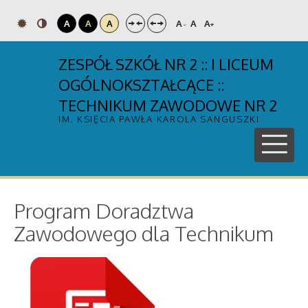
A
A
A
A
A
A
-
+
ZESPÓŁ SZKÓŁ NR 2 :: I LICEUM
OGÓLNOKSZTAŁCĄCE ::
TECHNIKUM ZAWODOWE NR 2
IM. KSIĘCIA PAWŁA KAROLA SANGUSZKI
Program Doradztwa
Zawodowego dla Technikum