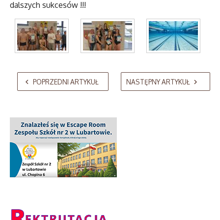
dalszych sukcesów !!!
AdmirorGallery 5.2.0
, author/s
Vasiljevski
&
Kekeljevic
.
POPRZEDNI ARTYKUŁ
NASTĘPNY ARTYKUŁ