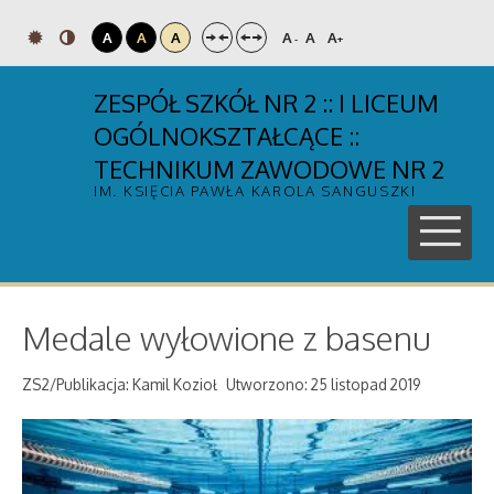
A
A
A
A
A
A
-
+
ZESPÓŁ SZKÓŁ NR 2 :: I LICEUM
OGÓLNOKSZTAŁCĄCE ::
TECHNIKUM ZAWODOWE NR 2
IM. KSIĘCIA PAWŁA KAROLA SANGUSZKI
Medale wyłowione z basenu
ZS2/Publikacja: Kamil Kozioł
Utworzono: 25 listopad 2019